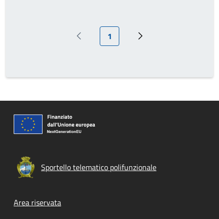
Pagina attuale
1
Pagina precedente
Prossima pagina
Sportello telematico polifunzionale
Footer menu
Area riservata