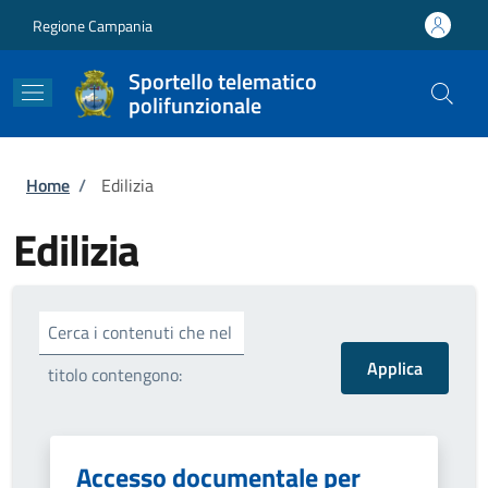
Salta al contenuto principale
Skip to footer content
Regione Campania
Sportello telematico
polifunzionale
Briciole di pane
Home
/
Edilizia
Edilizia
Cerca i contenuti che nel
titolo contengono:
Accesso documentale per