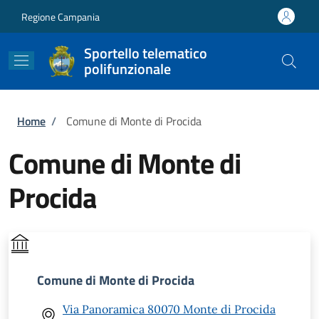
Salta al contenuto principale
Skip to footer content
Regione Campania
Sportello telematico
polifunzionale
Briciole di pane
Home
/
Comune di Monte di Procida
Comune di Monte di
Procida
Comune di Monte di Procida
Via Panoramica 80070 Monte di Procida