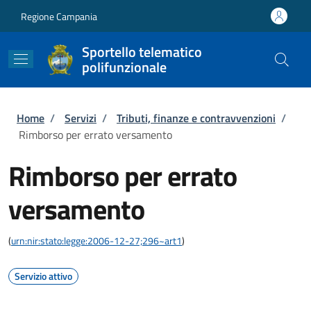
Salta al contenuto principale
Skip to footer content
Regione Campania
Sportello telematico
polifunzionale
Briciole di pane
Home
/
Servizi
/
Tributi, finanze e contravvenzioni
/
Rimborso per errato versamento
Rimborso per errato
versamento
(
urn:nir:stato:legge:2006-12-27;296~art1
)
Servizio attivo