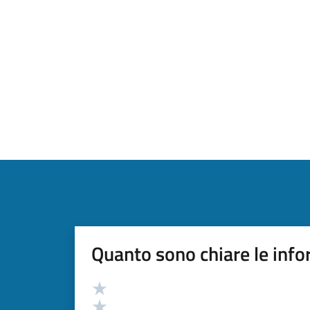
Quanto sono chiare le info
Valutazione
Valuta 5 stelle su 5
Valuta 4 stelle su 5