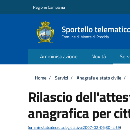
Salta al contenuto principale
Skip to footer content
Regione Campania
Sportello telematic
Comune di Monte di Procida
Amministrazione
Novità
Serv
Briciole di pane
Home
/
Servizi
/
Anagrafe e stato civile
/
Rilascio dell'attes
anagrafica per cit
(
urn:nir:stato:decreto.legislativo:2007-02-06;30~art9
)