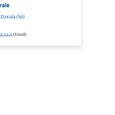
rale
 Procida (NA)
.na.it
(Email)