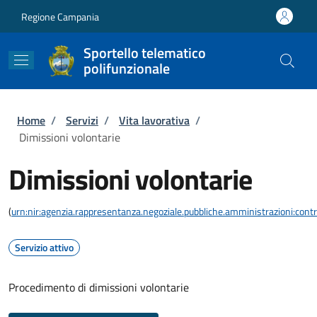
Salta al contenuto principale
Skip to footer content
Regione Campania
Sportello telematico
polifunzionale
Briciole di pane
Home
/
Servizi
/
Vita lavorativa
/
Dimissioni volontarie
Dimissioni volontarie
(
urn:nir:agenzia.rappresentanza.negoziale.pubbliche.amministrazioni:contra
Servizio attivo
Procedimento di dimissioni volontarie