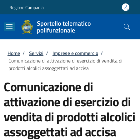
Salta al contenuto principale
Skip to footer content
Regione Campania
Sportello telematico
polifunzionale
Briciole di pane
Home
/
Servizi
/
Imprese e commercio
/
Comunicazione di attivazione di esercizio di vendita di
prodotti alcolici assoggettati ad accisa
Comunicazione di
attivazione di esercizio di
vendita di prodotti alcolici
assoggettati ad accisa