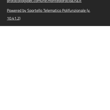
protocollo@pec.comune.montediprocida.na.it
Powered by Sportello Telematico Polifunzionale (v.
10.41.2)