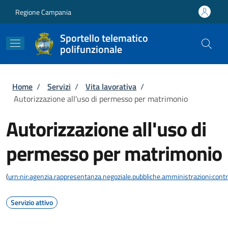
Salta al contenuto principale
Skip to footer content
Regione Campania
Sportello telematico
polifunzionale
Briciole di pane
Home
/
Servizi
/
Vita lavorativa
/
Autorizzazione all'uso di permesso per matrimonio
Autorizzazione all'uso di
permesso per matrimonio
(
urn:nir:agenzia.rappresentanza.negoziale.pubbliche.amministrazioni:contra
Servizio attivo