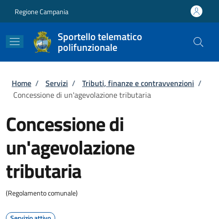
Salta al contenuto principale
Skip to footer content
Regione Campania
Sportello telematico
polifunzionale
Briciole di pane
Home
/
Servizi
/
Tributi, finanze e contravvenzioni
/
Concessione di un'agevolazione tributaria
Concessione di
un'agevolazione
tributaria
(Regolamento comunale)
Servizio attivo