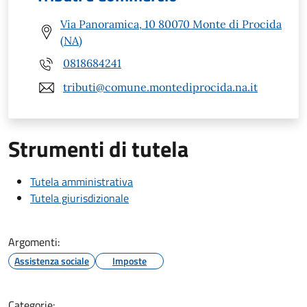
Via Panoramica, 10 80070 Monte di Procida
(NA)
0818684241
tributi@comune.montediprocida.na.it
Strumenti di tutela
Tutela amministrativa
Tutela giurisdizionale
Argomenti:
Assistenza sociale
Imposte
Categorie: