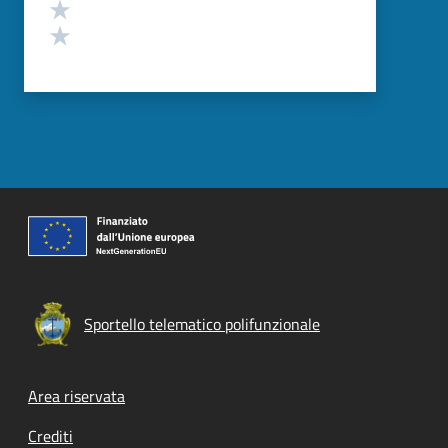
Valuta 2 stelle su 5
Valuta 1 stelle su 5
Sportello telematico polifunzionale
Footer menu
Area riservata
Crediti