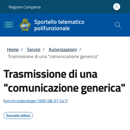
Salta al contenuto principale
Skip to footer content
Regione Campania
Sportello telematico
polifunzionale
Briciole di pane
Home
/
Servizi
/
Autorizzazioni
/
Trasmissione di una "comunicazione generica"
Trasmissione di una
"comunicazione generica"
(
urn:nir:stato:legge:1990-08-07;241
)
Servizio attivo