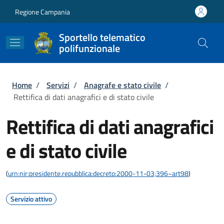
Salta al contenuto principale
Skip to footer content
Regione Campania
Sportello telematico
polifunzionale
Briciole di pane
Home
/
Servizi
/
Anagrafe e stato civile
/
Rettifica di dati anagrafici e di stato civile
Rettifica di dati anagrafici
e di stato civile
(
urn:nir:presidente.repubblica:decreto:2000-11-03;396~art98
)
Servizio attivo