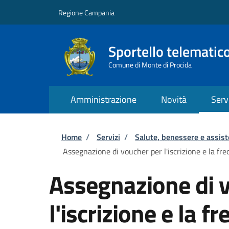
Salta al contenuto principale
Skip to footer content
Regione Campania
Sportello telematic
Comune di Monte di Procida
Amministrazione
Novità
Serv
Briciole di pane
Home
/
Servizi
/
Salute, benessere e assis
Assegnazione di voucher per l'iscrizione e la fr
Assegnazione di 
l'iscrizione e la f