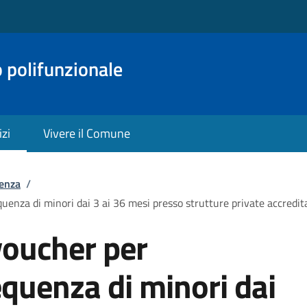
o polifunzionale
izi
Vivere il Comune
tenza
/
equenza di minori dai 3 ai 36 mesi presso strutture private accredit
voucher per
requenza di minori dai