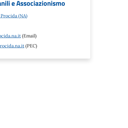
vanili e Associazionismo
 Procida (NA)
cida.na.it
(Email)
ocida.na.it
(PEC)