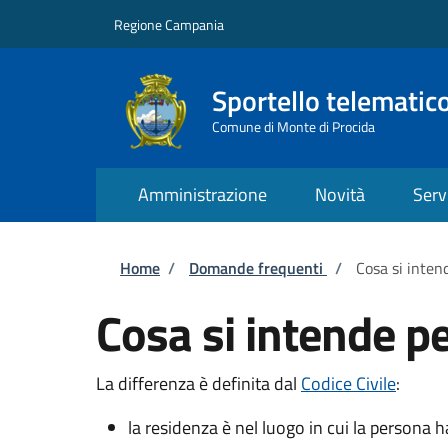
Salta al contenuto principale
Skip to footer content
Regione Campania
Sportello telematic
Comune di Monte di Procida
Amministrazione
Novità
Serv
Briciole di pane
Home
/
Domande frequenti
/
Cosa si inten
Cosa si intende pe
La differenza è definita dal
Codice Civile
:
la residenza è nel luogo in cui la persona h