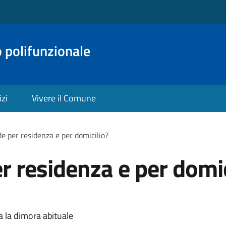
o polifunzionale
izi
Vivere il Comune
de per residenza e per domicilio?
r residenza e per domic
a la dimora abituale