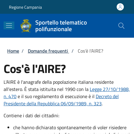
Salta al contenuto principale
Skip to footer content
Regione Campania
Sportello telematico
polifunzionale
Briciole di pane
Home
/
Domande frequenti
/
Cos'è l'AIRE?
Cos'è l'AIRE?
L'AIRE è l'anagrafe della popolazione italiana residente
all'estero. È stata istituita nel 1990 con la
Legge 27/10/1988,
n. 470
e il suo regolamento di esecuzione è il
Decreto del
Presidente della Repubblica 06/09/1989, n. 323
.
Contiene i dati dei cittadini:
che hanno dichiarato spontaneamente di voler risiedere