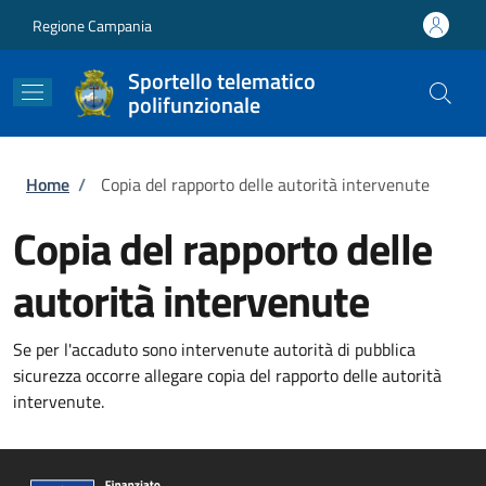
Salta al contenuto principale
Skip to footer content
Regione Campania
Sportello telematico
polifunzionale
Briciole di pane
Home
/
Copia del rapporto delle autorità intervenute
Copia del rapporto delle
autorità intervenute
Se per l'accaduto sono intervenute autorità di pubblica
sicurezza occorre allegare copia del rapporto delle autorità
intervenute.