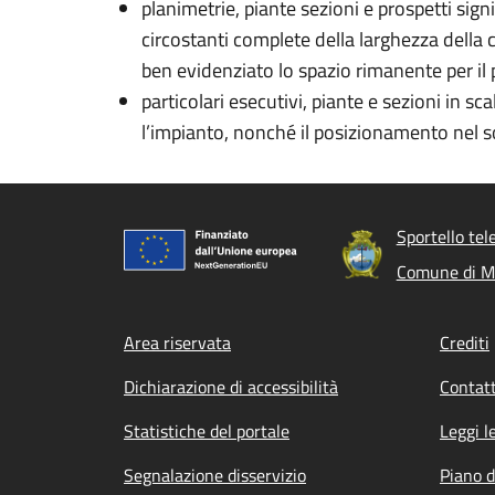
planimetrie, piante sezioni e prospetti sign
circostanti complete della larghezza della ca
ben evidenziato lo spazio rimanente per il 
particolari esecutivi, piante e sezioni in sc
l’impianto, nonché il posizionamento nel s
Sportello tel
Comune di Mo
Footer menu
Area riservata
Crediti
Dichiarazione di accessibilità
Contatt
Statistiche del portale
Leggi l
Segnalazione disservizio
Piano d