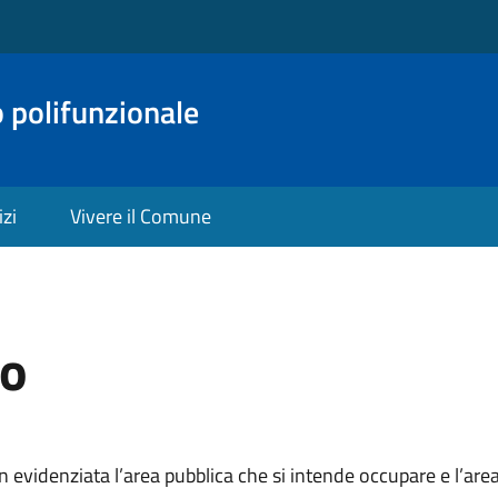
o polifunzionale
izi
Vivere il Comune
to
videnziata l’area pubblica che si intende occupare e l’are