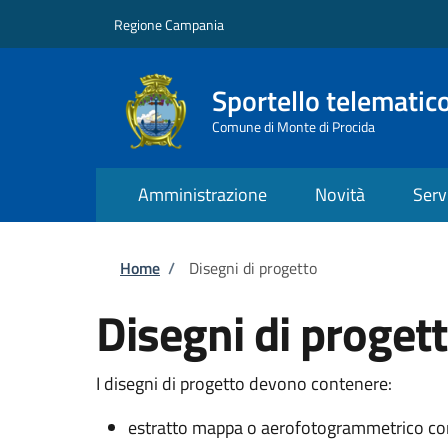
Salta al contenuto principale
Skip to footer content
Regione Campania
Sportello telematic
Comune di Monte di Procida
Amministrazione
Novità
Serv
Briciole di pane
Home
/
Disegni di progetto
Disegni di proget
I disegni di progetto devono contenere:
estratto mappa o aerofotogrammetrico con e