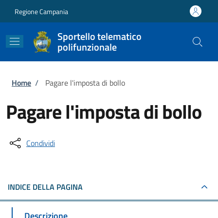
Salta al contenuto principale
Skip to footer content
Regione Campania
Sportello telematico
polifunzionale
Briciole di pane
Home
/
Pagare l'imposta di bollo
Pagare l'imposta di bollo
Condividi
INDICE DELLA PAGINA
Descrizione