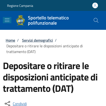
Salta al contenuto principale
Skip to footer content
Regione Campania
Sportello telematico
polifunzionale
Briciole di pane
Home
/
Servizi demografici
/
Depositare o ritirare le disposizioni anticipate di
trattamento (DAT)
Depositare o ritirare le
disposizioni anticipate di
trattamento (DAT)
Condividi