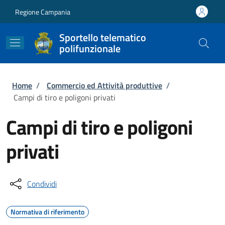
Salta al contenuto principale
Skip to footer content
Regione Campania
Sportello telematico
polifunzionale
Briciole di pane
Home
/
Commercio ed Attività produttive
/
Campi di tiro e poligoni privati
Campi di tiro e poligoni
privati
Condividi
Normativa di riferimento