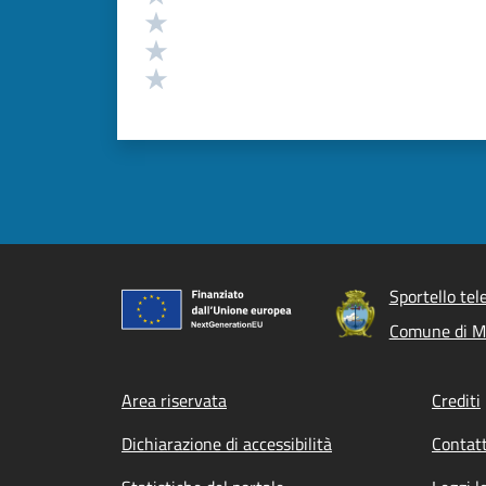
Valuta 3 stelle su 5
Valuta 2 stelle su 5
Valuta 1 stelle su 5
Sportello tel
Comune di Mo
Footer menu
Area riservata
Crediti
Dichiarazione di accessibilità
Contatt