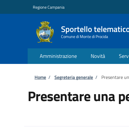
Salta al contenuto principale
Skip to footer content
Regione Campania
Sportello telematic
Comune di Monte di Procida
Amministrazione
Novità
Serv
Briciole di pane
Home
/
Segreteria generale
/
Presentare un
Presentare una pe