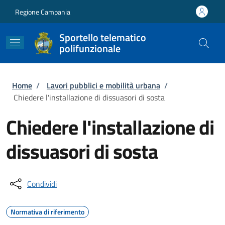
Salta al contenuto principale
Skip to footer content
Regione Campania
Sportello telematico
polifunzionale
Briciole di pane
Home
/
Lavori pubblici e mobilità urbana
/
Chiedere l'installazione di dissuasori di sosta
Chiedere l'installazione di
dissuasori di sosta
Condividi
Normativa di riferimento