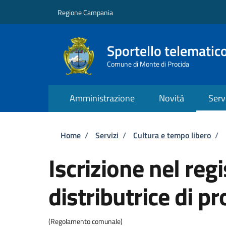
Salta al contenuto principale
Skip to footer content
Regione Campania
Sportello telematic
Comune di Monte di Procida
Amministrazione
Novità
Serv
Briciole di pane
Home
/
Servizi
/
Cultura e tempo libero
/
Iscrizione nel re
distributrice di p
(Regolamento comunale)