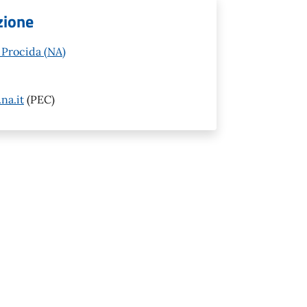
zione
 Procida (NA)
na.it
(PEC)