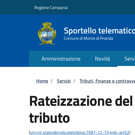
Salta al contenuto principale
Skip to footer content
Regione Campania
Sportello telematic
Comune di Monte di Procida
Amministrazione
Novità
Serv
Briciole di pane
Home
/
Servizi
/
Tributi, finanze e contravv
Rateizzazione de
tributo
(
urn:nir:stato:decreto.legislativo:1997-12-15;446~art52
)