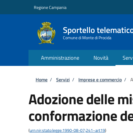
Salta al contenuto principale
Skip to footer content
Regione Campania
Sportello telematic
Comune di Monte di Procida
Amministrazione
Novità
Serv
Briciole di pane
Home
/
Servizi
/
Imprese e commercio
/
A
Adozione delle mis
conformazione del
(
urn:nir:stato:legge:1990-08-07;241~art19
)