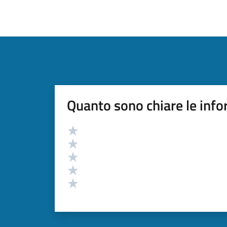
Quanto sono chiare le info
Valutazione
Valuta 5 stelle su 5
Valuta 4 stelle su 5
Valuta 3 stelle su 5
Valuta 2 stelle su 5
Valuta 1 stelle su 5