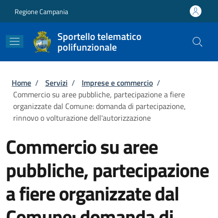
Salta al contenuto principale
Skip to footer content
Regione Campania
Sportello telematico
polifunzionale
Briciole di pane
Home
/
Servizi
/
Imprese e commercio
/
Commercio su aree pubbliche, partecipazione a fiere
organizzate dal Comune: domanda di partecipazione,
rinnovo o volturazione dell'autorizzazione
Commercio su aree
pubbliche, partecipazione
a fiere organizzate dal
Comune: domanda di