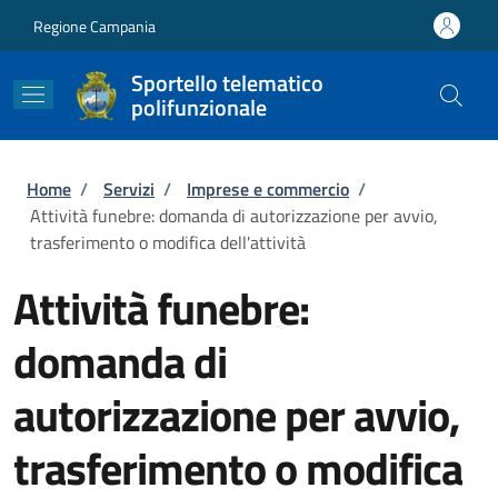
Salta al contenuto principale
Skip to footer content
Regione Campania
Sportello telematico
polifunzionale
Briciole di pane
Home
/
Servizi
/
Imprese e commercio
/
Attività funebre: domanda di autorizzazione per avvio,
trasferimento o modifica dell'attività
Attività funebre:
domanda di
autorizzazione per avvio,
trasferimento o modifica