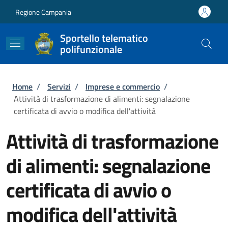
Salta al contenuto principale
Skip to footer content
Regione Campania
Sportello telematico
polifunzionale
Briciole di pane
Home
/
Servizi
/
Imprese e commercio
/
Attività di trasformazione di alimenti: segnalazione
certificata di avvio o modifica dell'attività
Attività di trasformazione
di alimenti: segnalazione
certificata di avvio o
modifica dell'attività