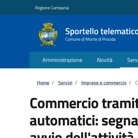
Salta al contenuto principale
Skip to footer content
Regione Campania
Sportello telematic
Comune di Monte di Procida
Amministrazione
Novità
Serv
Briciole di pane
Home
/
Servizi
/
Imprese e commercio
/
C
Commercio tramite
automatici: segnal
avvio dell'attività